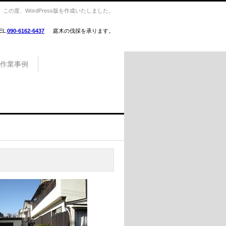
の度、WordPress版を作成いたしました。
EL.
090-6162-6437
庭木の伐採を承ります。
作業事例