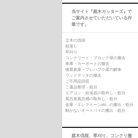
当サイト『庭木カッターズ』で
ご案内させていただいている作
業です。
立木の伐採
枝落し
草刈り
コンクリート・ブロック塀の撤去
車庫・カーポートの撤去
物置倉庫・プレハブ小屋の解体
ウッドデッキの撤去
ご不用品回収
ご遺品整理・処分
エアコン・給湯器の取外し・処分
風呂釜風呂桶の取外し・処分
金庫・エレクトーンetc..の搬出・処分
動かないオートバイの搬出・処分
庭木伐採、草刈り、コンクリ撤