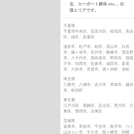
去、カーポート解体 etc… 出
張エリアです。
千葉県
千葉市中央区、花見川区、稲毛区、美浜
区、緑区、若葉区
浦安市、松戸市、柏市、流山市、白井
市、鎌ヶ谷市、市川市、船橋市、習志野
市、八千代市、四街道市、野田市、我孫
子市、印西市、佐倉市、成田市、富里
市、八街市、市原市、酒々井町、栄町
埼玉県
三郷市、八潮市、吉川市、草加市、越谷
市、松伏町
東京都
江戸川区、葛飾区、足立区、荒川区、江
東区、墨田区、台東区
茨城県
坂東市、常総市、守谷市、取手市、つく
ばみらい市、牛久市、龍ヶ崎市、利根