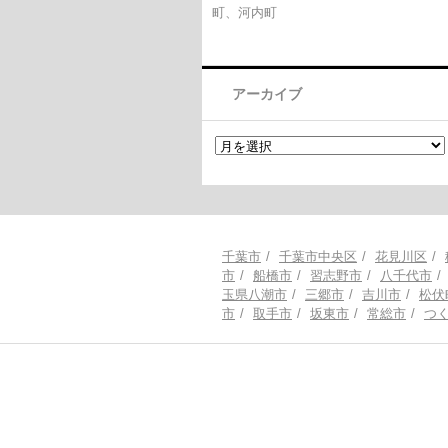
町、河内町
アーカイブ
千葉市
千葉市中央区
花見川区
市
船橋市
習志野市
八千代市
玉県八潮市
三郷市
吉川市
松伏
市
取手市
坂東市
常総市
つ