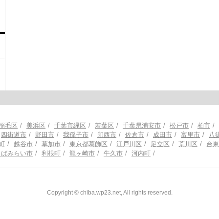
稲毛区
美浜区
千葉市緑区
若葉区
千葉県浦安市
松戸市
柏市
四街道市
野田市
我孫子市
印西市
佐倉市
成田市
富里市
八
町
越谷市
草加市
東京都葛飾区
江戸川区
足立区
荒川区
台東
くばみらい市
利根町
龍ヶ崎市
牛久市
河内町
Copyright © chiba.wp23.net, All rights reserved.