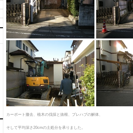
カーポート撤去、植木の伐採と抜根、プレハブの解体、
そして平均深さ20cmの土処分を承りました。