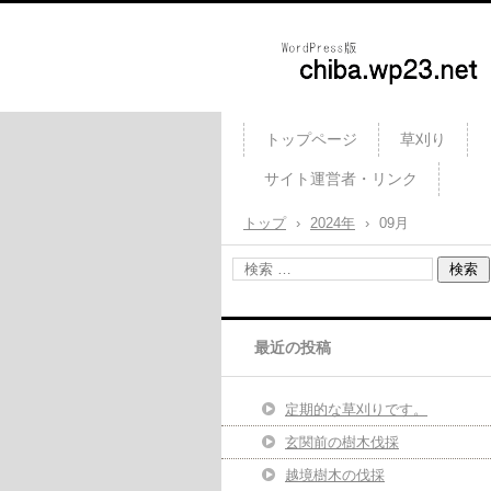
庭木カッターズ / 立木の伐
刈り、コンクリート・ウッ
トップページ
草刈り
ッキの撤去、物置・プレハ
サイト運営者・リンク
車庫・カーポートの解体 et
を承ります。 千葉市・船
トップ
›
2024年
›
09月
市・習志野市・市川市・松
市・鎌ヶ谷市 etc..
最近の投稿
定期的な草刈りです。
玄関前の樹木伐採
越境樹木の伐採