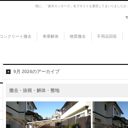
既に、「庭木カッターズ」名でサイトを運営してまいりましたが、こ
T
採、草
ドデ
コンクリート撤去
車庫解体
物置撤去
不用品回収
ブ・
c…
橋
戸
9月 2024
のアーカイブ
撤去・抜根・解体・整地